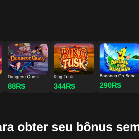
Bananas Go Bah
rland Megaways
Dungeon Quest
King Tusk
290R$
88R$
344R$
ara obter seu bônus sem