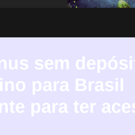
nus sem depósi
ino para Brasil
te para ter ace