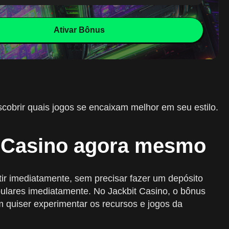
Ativar Bônus
cobrir quais jogos se encaixam melhor em seu estilo.
t Casino agora mesmo
tir imediatamente, sem precisar fazer um depósito
pulares imediatamente. No Jackbit Casino, o bônus
 quiser experimentar os recursos e jogos da