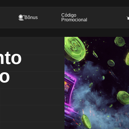
Código
Bônus
Promocional
to
to